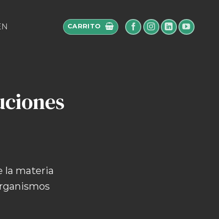
EN
CARRITO
uciones
 la materia
oorganismos