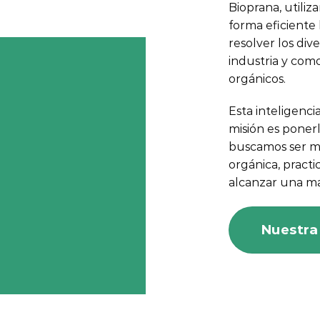
Bioprana, utiliz
forma eficiente 
resolver los di
industria y com
orgánicos.
Esta inteligenci
misión es ponerl
buscamos ser má
orgánica, pract
alcanzar una ma
Nuestra 