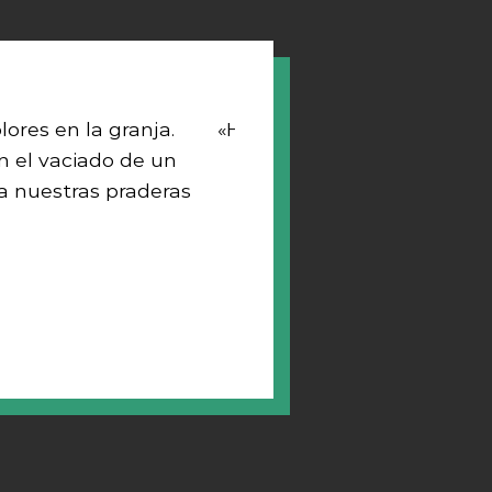
lores en la granja.
«Hemos conseguido pradera
 el vaciado de un
aplicando nue
ra nuestras praderas