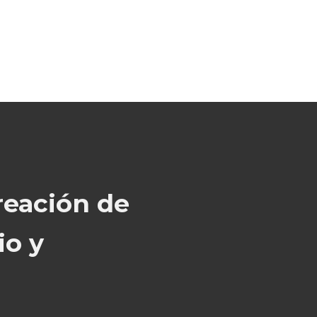
reación de
io y